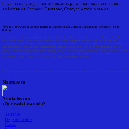
Estamos estratégicamente ubicados para cubrir sus necesidades
en Lomas de Cocoyoc, Oaxtepec, Cocoyoc y todo Morelos.
Venta de Casa en
Altos de Oaxtepec, Huertos de Oaxtepec, Amates, Colinas de Oaxtepec, Lomas de Cocoyoc,
Real de
Oaxtepec,
Venta Casa Casas fraccionamiento Lomas de Cocoyoc
Venta Casa Casas fraccionamiento Lomas de Cocoyoc
Venta Casa
Casas fraccionamiento Lomas de Cocoyoc
Venta Casa Casas fraccionamiento Lomas de Cocoyoc
Venta Casa Casas
fraccionamiento Lomas de Cocoyoc
Venta Casa Casas fraccionamiento Lomas de Cocoyoc
Venta Casa Casas fraccionamiento
Lomas de Cocoyoc
Venta Casa Casas fraccionamiento Lomas de Cocoyoc
Venta Casa Casas fraccionamiento Lomas de
Cocoyoc
Venta Casa Casas fraccionamiento Lomas de Cocoyoc
Venta Casa Casas fraccionamiento Lomas de Cocoyoc
Venta
Casa Casas fraccionamiento Lomas de Cocoyoc
Venta Casa Casas fraccionamiento Lomas de Cocoyoc
Venta Casa Casas
fraccionamiento Lomas de Cocoyoc
Venta Casa Casas fraccionamiento Lomas de Cocoyoc
Venta de Casas Lomas de Cocoyoc Venta de Casa Lomas de Cocoyoc Casas en Venta Lomas de Cocoyoc Casa en Venta Lomas de
Cocoyoc
Síguenos en
Asociados con
¿Qué estás buscando?
·
Terrenos
·
Departamentos
·
Casas