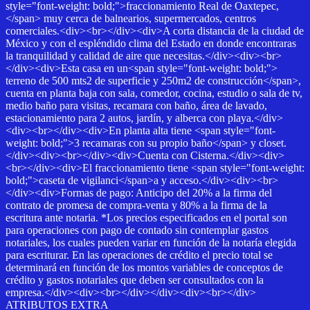
style="font-weight: bold;">fraccionamiento Real de Oaxtepec,
</span> muy cerca de balnearios, supermercados, centros
comerciales.<div><br></div><div>A corta distancia de la ciudad de
México y con el espléndido clima del Estado en donde encontraras
la tranquilidad y calidad de aire que necesitas.</div><div><br>
</div><div>Esta casa en un<span style="font-weight: bold;">
terreno de 500 mts2 de superficie y 250m2 de construcción</span>,
cuenta en planta baja con sala, comedor, cocina, estudio o sala de tv,
medio baño para visitas, recamara con baño, área de lavado,
estacionamiento para 2 autos, jardín, y alberca con playa.</div>
<div><br></div><div>En planta alta tiene <span style="font-
weight: bold;">3 recamaras con su propio baño</span> y closet.
</div><div><br></div><div>Cuenta con Cisterna.</div><div>
<br></div><div>El fraccionamiento tiene <span style="font-weight:
bold;">caseta de vigilanci</span>a y acceso.</div><div><br>
</div><div>Formas de pago: Anticipo del 20% a la firma del
contrato de promesa de compra-venta y 80% a la firma de la
escritura ante notaria. *Los precios especificados en el portal son
para operaciones con pago de contado sin contemplar gastos
notariales, los cuales pueden variar en función de la notaría elegida
para escriturar. En las operaciones de crédito el precio total se
determinará en función de los montos variables de conceptos de
crédito y gastos notariales que deben ser consultados con la
empresa.</div><div><br></div></div><div><br></div>
ATRIBUTOS EXTRA