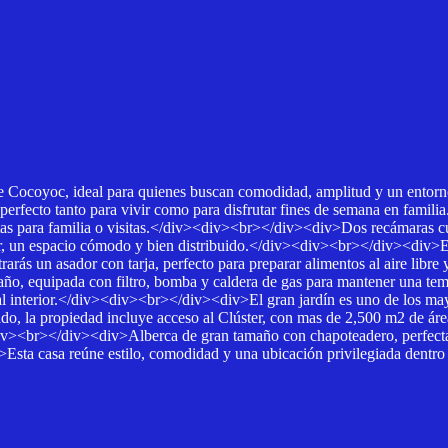
coyoc, ideal para quienes buscan comodidad, amplitud y un entorno lle
 perfecto tanto para vivir como para disfrutar fines de semana en fami
s para familia o visitas.</div><div><br></div><div>Dos recámaras cu
r, un espacio cómodo y bien distribuido.</div><div><br></div><div>El
rarás un asador con tarja, perfecto para preparar alimentos al aire libr
o, equipada con filtro, bomba y caldera de gas para mantener una tem
cial interior.</div><div><br></div><div>El gran jardín es uno de los may
o, la propiedad incluye acceso al Clúster, con mas de 2,500 m2 de ár
iv><br></div><div>Alberca de gran tamaño con chapoteadero, perfect
sta casa reúne estilo, comodidad y una ubicación privilegiada dentro