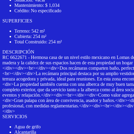
Mantenimiento: $ 1,034
Crédito: No especificado
SUPERFICIES
Terreno: 542 m²
Cubierta: 254 m²
Total Construido: 254 m²
DESCRIPCIÓN
RC 6622671 - Hermosa casa de un nivel estilo mexicano en Lomas de Co
madera y la calidez de sus espacios hacen de esta propiedad un hogar
</div><div><br></div><div>Dos recámaras comparten baño, perfecta
<br></div><div>La recámara principal destaca por su amplio vestido
terraza acogedora y privada, ideal para reuniones. En esta zona encont
<div>La propiedad también cuenta con una alberca de muy buen tamañ
completo exterior, que da servicio tanto a la alberca como al área so
eventos y relajación.</div><div><br></div><div>Como valor agregad
<div>Gran palapa con área de convivencia, asador y baños.</div><d
profesional, con medidas reglamentarias.</div><div><br></div><div>E
</div>
SERVICIOS
Agua de grifo
Alcantarilla