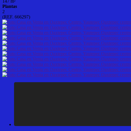
147 m²
Plantas
2
(REF. 666297)