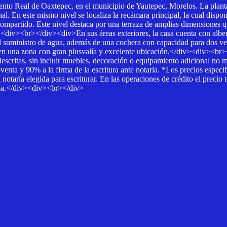
ento Real de Oaxtepec, en el municipio de Yautepec, Morelos. La planta
onal. En este mismo nivel se localiza la recámara principal, la cual d
mpartido. Este nivel destaca por una terraza de amplias dimensiones qu
<div><br></div><div>En sus áreas exteriores, la casa cuenta con alber
 el suministro de agua, además de una cochera con capacidad para dos 
n una zona con gran plusvalía y excelente ubicación.</div><div><br><
ales descritas, sin incluir muebles, decoración o equipamiento adicio
enta y 90% a la firma de la escritura ante notaria. *Los precios especi
 notaría elegida para escriturar. En las operaciones de crédito el precio
resa.</div><div><br></div>