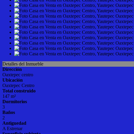
Detalles del Inmueble
Dirección
Oaxtepec centro
Ubicación
Oaxtepec Centro
Total construido
147 m²
Dormitorios
3
Baños
2
Antiguedad
A Estrenar
Superficie cubierta