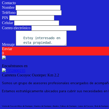
Contacto
Nombre
Teléfono
PIN
Celular
Correo electrónico
Mensaje
Enviar
0
Encuéntranos en
7352800235
Carretera Cocoyoc Oaxtepec Km 2.2
Somos un grupo de asesores profesionales encargados de acompañar
Estamos estratégicamente ubicados para cubrir sus necesidades en
Venta de Casa en
Altos de Oaxtepec, Huertos de Oaxtepec, Amates, Colinas de Oaxtepec, Lomas de Cocoyoc,
Real de Oaxtepec