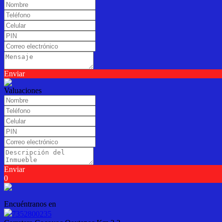
Enviar
Valuaciones
Enviar
0
Encuéntranos en
7352800235