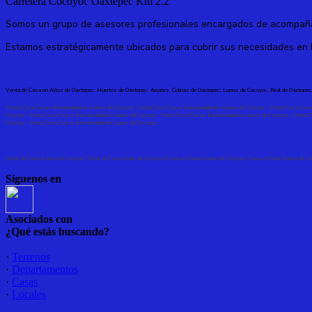
Carretera Cocoyoc Oaxtepec Km 2.2
Somos un grupo de asesores profesionales encargados de acompañar
Estamos estratégicamente ubicados para cubrir sus necesidades en
Venta de Casa en
Altos de Oaxtepec, Huertos de Oaxtepec, Amates, Colinas de Oaxtepec, Lomas de Cocoyoc,
Real de Oaxtepec
Venta Casa Casas fraccionamiento Lomas de Cocoyoc
Venta Casa Casas fraccionamiento Lomas de Cocoyoc
Venta Casa Casas
Cocoyoc
Venta Casa Casas fraccionamiento Lomas de Cocoyoc
Venta Casa Casas fraccionamiento Lomas de Cocoyoc
Venta C
Cocoyoc
Venta Casa Casas fraccionamiento Lomas de Cocoyoc
Venta de Casas Lomas de Cocoyoc Venta de Casa Lomas de Cocoyoc Casas en Venta Lomas de Cocoyoc Casa en Venta Lomas de C
Síguenos en
Asociados con
¿Qué estás buscando?
·
Terrenos
·
Departamentos
·
Casas
·
Locales