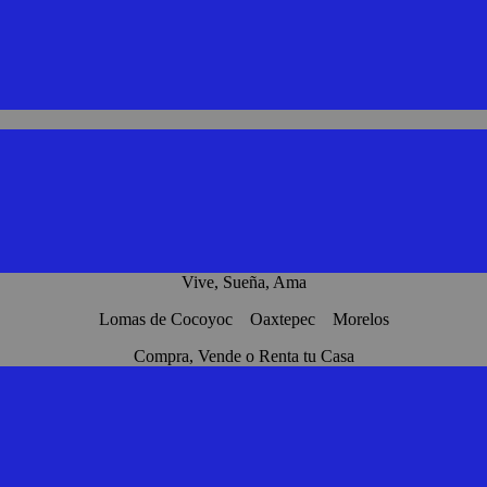
Vive, Sueña, Ama
Lomas de Cocoyoc Oaxtepec Morelos
Compra, Vende o Renta tu Casa