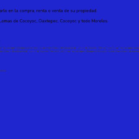
lo en la compra, renta o venta de su propiedad.
 Lomas de Cocoyoc, Oaxtepec, Cocoyoc y todo Morelos.
,
 fraccionamiento Lomas de Cocoyoc
Venta Casa Casas fraccionamiento Lomas de Cocoyoc
Venta Casa Casas fraccionamiento L
asa Casas fraccionamiento Lomas de Cocoyoc
Venta Casa Casas fraccionamiento Lomas de Cocoyoc
Venta Casa Casas fraccion
ocoyoc